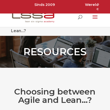
Sinds 2009
Wereldwijde 
certifi
Home
»
Choosing between Agile and
Lean…?
RESOURCES
Choosing between
Agile and Lean…?